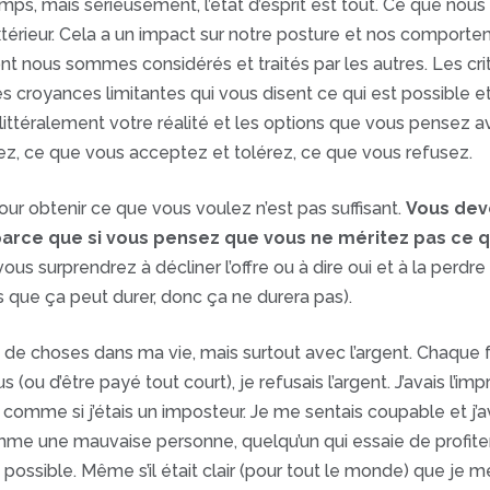
 temps, mais sérieusement, l’état d’esprit est tout. Ce que 
extérieur. Cela a un impact sur notre posture et nos comport
nt nous sommes considérés et traités par les autres. Les crit
 croyances limitantes qui vous disent ce qui est possible et
t littéralement votre réalité et les options que vous pensez
z, ce que vous acceptez et tolérez, ce que vous refusez.
pour obtenir ce que vous voulez n’est pas suffisant.
Vous deve
 parce que si vous pensez que vous ne méritez pas ce 
ous surprendrez à décliner l’offre ou à dire oui et à la perdr
 que ça peut durer, donc ça ne durera pas).
de choses dans ma vie, mais surtout avec l’argent. Chaque fo
s (ou d’être payé tout court), je refusais l’argent. J’avais l’i
, comme si j’étais un imposteur. Je me sentais coupable et j
mme une mauvaise personne, quelqu’un qui essaie de profiter d
possible. Même s’il était clair (pour tout le monde) que je m