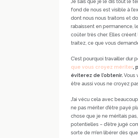
Je sais que je le dis tout le
fond de nous est visible à l’
dont nous nous traitons et do
rabaissent en permanence, les
coûter très cher. Elles créen
traitez, ce que vous demande
C’est pourquoi travailler dur 
que vous croyez mériter
,
éviterez de l’obtenir.
Vous v
être aussi vous ne croyez pas
J’ai vécu cela avec beaucoup 
ne pas mériter d’être payé plu
chose que je ne méritais pas
potentielles – d’être jugé co
sorte de m’en libérer dès que 