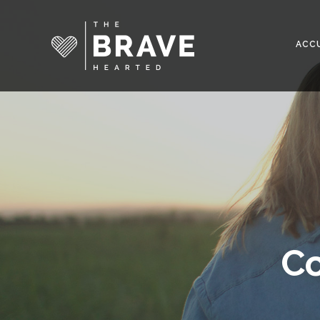
ACCU
Co